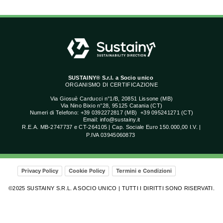
SUSTAINY® S.r.l. a Socio unico
ORGANISMO DI CERTIFICAZIONE
Via Giosuè Carducci n°1/B, 20851 Lissone (MB)
Via Nino Bixio n°28, 95125 Catania (CT)
Numeri di Telefono: +39 0392272817 (MB) +39 095241271 (CT)
Email:
info@sustainy.it
R.E.A. MB-2747737 e CT-264105 | Cap. Sociale Euro 150.000,00 I.V. |
P.IVA 03945060873
Privacy Policy
Cookie Policy
Termini e Condizioni
©2025 SUSTAINY S.R.L. A SOCIO UNICO | TUTTI I DIRITTI SONO RISERVATI.